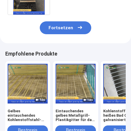
Fortsetzen
Empfohlene Produkte
Gelbes
Eintauchendes
Kohlenstoffsta
eintauchendes
gelbes Metallgrill-
heißes Bad Q2
Kohlenstoffstahl-
Plastikgitter für das
galvanisierte G
Plastikgitter für das
Hühnerhaus-Fechten
Tauben-Käfig 
Hühnerhaus-Fechten
Metallgitter-
Bestpreis
Bestpreis
Bestprei