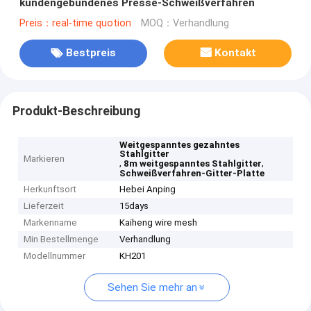
kundengebundenes Presse-Schweißverfahren
Preis：real-time quotion
MOQ：Verhandlung
Bestpreis
Kontakt
Produkt-Beschreibung
Weitgespanntes gezahntes
Stahlgitter
Markieren
,
,
8m weitgespanntes Stahlgitter
Schweißverfahren-Gitter-Platte
Herkunftsort
Hebei Anping
Lieferzeit
15days
Markenname
Kaiheng wire mesh
Min Bestellmenge
Verhandlung
Modellnummer
KH201
Sehen Sie mehr an