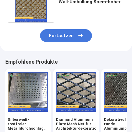
Wall-Umhüllung Soem-hoher
Qualität dekorative
Fortsetzen
Empfohlene Produkte
Silberweiß-
Diamond Aluminum
Dekorative lo
rostfreier
Plate Mesh Net für
runde
Metalldurchschlags-
Architekturdekoration
Aluminiumplatt